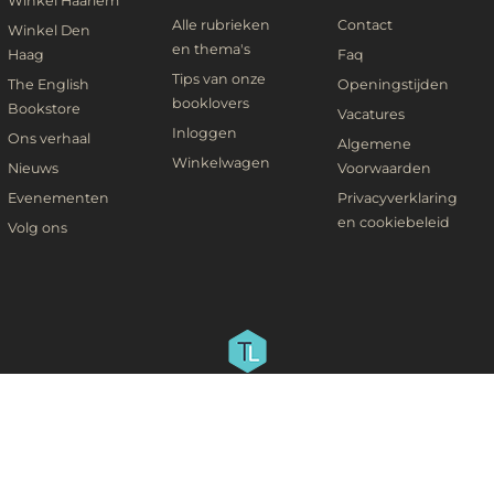
Winkel Haarlem
Alle rubrieken
Contact
Winkel Den
en thema's
Haag
Faq
Tips van onze
The English
Openingstijden
booklovers
Bookstore
Vacatures
Inloggen
Ons verhaal
Algemene
Winkelwagen
Nieuws
Voorwaarden
Evenementen
Privacyverklaring
en cookiebeleid
Volg ons