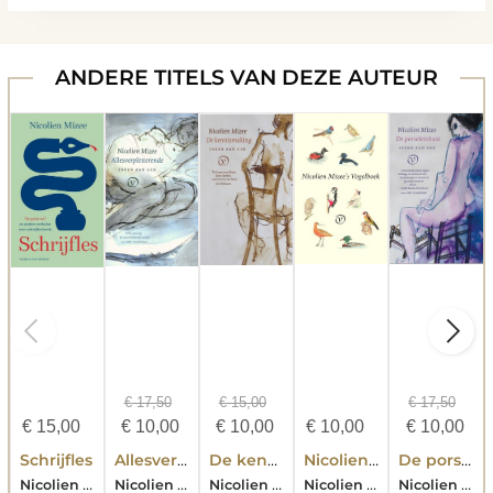
ANDERE TITELS VAN DEZE AUTEUR
€
17,50
€
15,00
€
17,50
€
15,00
€
10,00
€
10,00
€
10,00
€
10,00
Schrijfles
Allesverpletterende
De kennismaking
Nicolien Mizee's Vogelboek
De porseleinkast
Nicolien Mizee
Nicolien Mizee
Nicolien Mizee
Nicolien Mizee
Nicolien Mizee