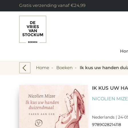
Gratis verzending vanaf €24,99
Ho
Home
-
Boeken
-
Ik kus uw handen du
IK KUS UW H
NICOLIEN MIZ
Nederlands | 24-0
9789028214118