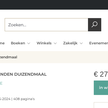
me
Boeken
Winkels
Zakelijk
Evenemen
izendmaal
€
27
ANDEN DUIZENDMAAL
EE
in w
5-2024 | 408 pagina's