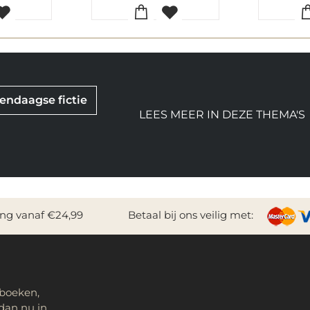
ndaagse fictie
LEES MEER IN DEZE THEMA'S
ing vanaf €24,99
Betaal bij ons veilig met:
 boeken,
dan nu in