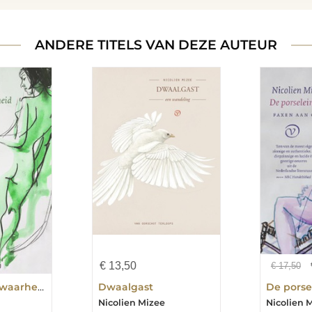
ANDERE TITELS VAN DEZE AUTEUR
€
13,50
€
17,50
De pech, de zwaarheid en het zweven
Dwaalgast
De porse
Nicolien Mizee
Nicolien 