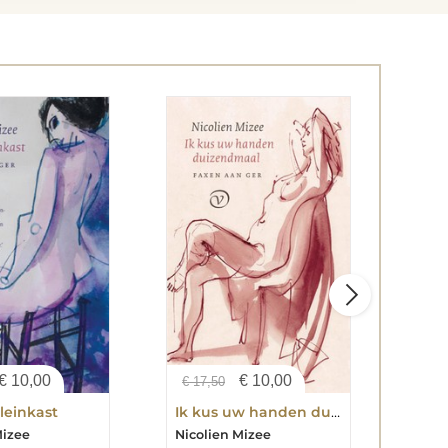
€
10,00
€
10,00
€
17,50
€
15
leinkast
Ik kus uw handen duizendmaal
De 
Mizee
Nicolien Mizee
Nico