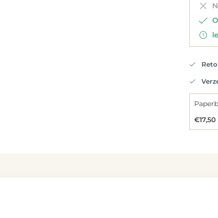
Ni
Op
le
Retou
Verzen
€17,50