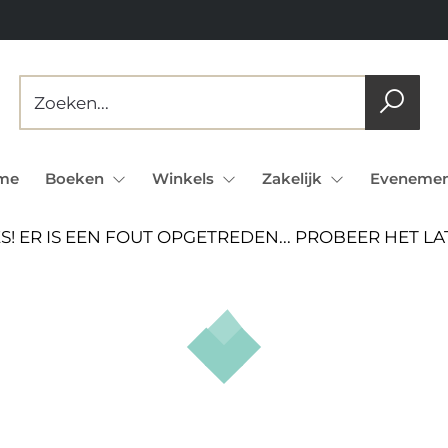
me
Boeken
Winkels
Zakelijk
Evenemen
S! ER IS EEN FOUT OPGETREDEN... PROBEER HET L