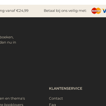
ing vanaf €24,99
Betaal bij ons veilig met:
 boeken,
dan nu in
KLANTENSERVICE
ken en thema's
Contact
ze booklovers
Faq