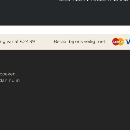
ing vanaf €24,99
Betaal bij ons veilig met:
 boeken,
dan nu in