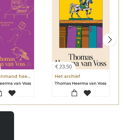
€
23,50
€
24
De prullenmand heeft veel plezier aan mij
Het archief
eerma van Voss
Thomas Heerma van Voss
Thom