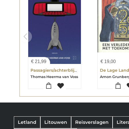
€
21,99
€
19,00
Passagiers/achterblijvers
Thomas Heerma van Voss
Letland
Litouwen
Reisverslagen
Liter