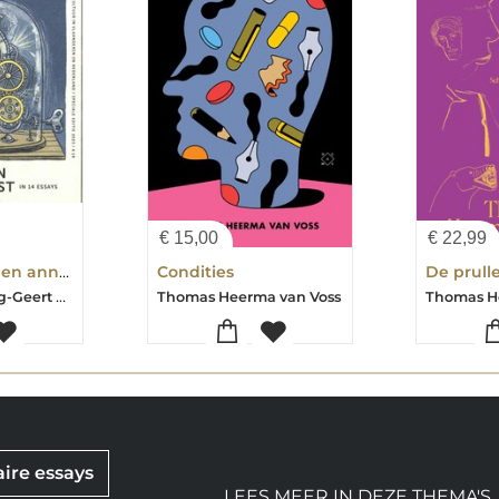
€
15,00
€
22,99
De Lage Landen anno 2050
Condities
Arnon Grunberg-Geert Buelens-Hind Fraihi-Alicsja Gecsinska-Thomas Heerma van Voss-Lotte Jensen-Marten Van der Meulen-Paul Verhaeghe-Nina Weijers
Thomas Heerma van Voss
Thomas H
aire essays
LEES MEER IN DEZE THEMA'S