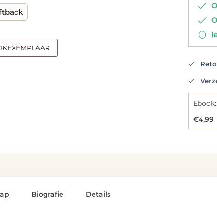
Op
ftback
Op
le
IJKEXEMPLAAR
Retou
Verzen
Ebook:
€4,99
lap
Biografie
Details