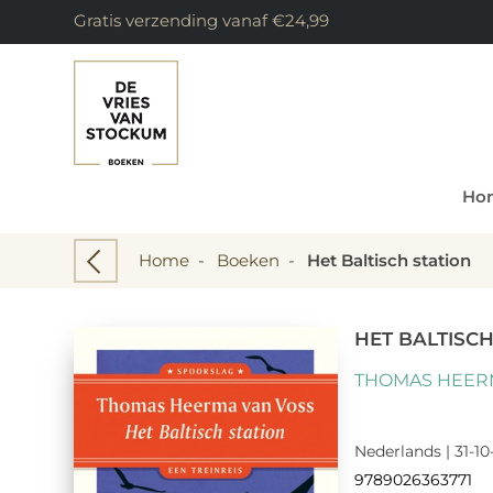
Gratis verzending vanaf €24,99
Ho
Home
-
Boeken
-
Het Baltisch station
HET BALTISCH
THOMAS HEER
Nederlands | 31-10
9789026363771