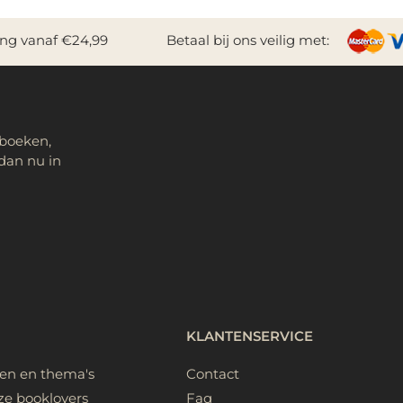
ing vanaf €24,99
Betaal bij ons veilig met:
 boeken,
dan nu in
KLANTENSERVICE
ken en thema's
Contact
ze booklovers
Faq