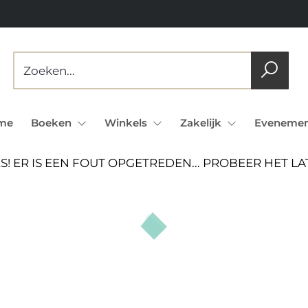
me
Boeken
Winkels
Zakelijk
Evenemen
S! ER IS EEN FOUT OPGETREDEN... PROBEER HET L