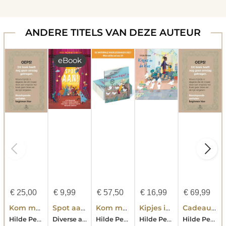
ANDERE TITELS VAN DEZE AUTEUR
eBook
€
25,00
€
9,99
€
57,50
€
16,99
€
69,99
Kom maar Kipjes CANVAS tasjes Set 10 ex
Spot aan! - Op het podium met groep 3-4
Kom maar, kipjes! Mini-editie set van 10 ex. De Nationale Voorleesdagen 2027
Kipjes in de klas
Cadeaupapier Kom maar Kipjes!
Hilde Peters
Diverse auteurs
Hilde Peters
Hilde Peters
Hilde Peters