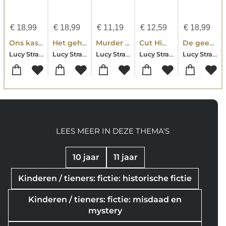
€
18,99
€
18,99
€
11,19
€
12,59
€
18,99
Ons kasteel aan zee
Het geheim van het Nachtegaalbos
Murder On A Midsummer Night
Cut Him Out In Little Stars
De geest en het meisje
Lucy Strange
Lucy Strange
Lucy Strange
Lucy Strange
Lucy Strange
LEES MEER IN DEZE THEMA'S
10 jaar
11 jaar
Kinderen / tieners: fictie: historische fictie
Kinderen / tieners: fictie: misdaad en
mystery