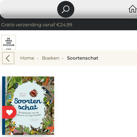
Gratis verzending vanaf €24,99
Home
-
Boeken
-
Soortenschat