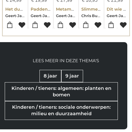
€
24,99
€
19,99
€
27,99
€
16,95
€
21,99
Het dubbeldikke doe-boek
Paddenstoel & co
Metamorfose
Slimme vogels, die kraaien
Dit wie de plestiktiid
Geert-Jan Roebers
Geert-Jan Roebers
Geert-Jan Roebers
Chris Butterworth
Geert-Jan Roebers
LEES MEER IN DEZE THEMA'S
8 jaar
9 jaar
Kinderen / tieners: algemeen: planten en
bomen
Kinderen / tieners: sociale onderwerpen:
milieu en duurzaamheid