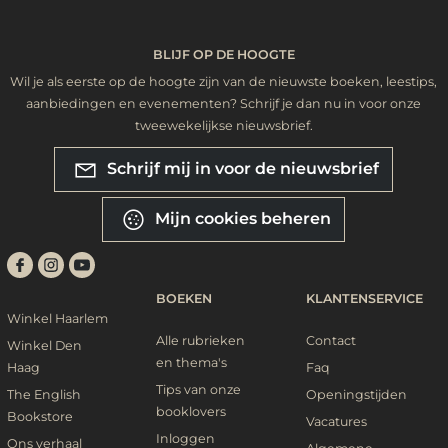
BLIJF OP DE HOOGTE
Wil je als eerste op de hoogte zijn van de nieuwste boeken, leestips,
aanbiedingen en evenementen? Schrijf je dan nu in voor onze
tweewekelijkse nieuwsbrief.
Schrijf mij in voor de nieuwsbrief
Mijn cookies beheren
BOEKEN
KLANTENSERVICE
Winkel Haarlem
Alle rubrieken
Contact
Winkel Den
en thema's
Haag
Faq
Tips van onze
The English
Openingstijden
booklovers
Bookstore
Vacatures
Inloggen
Ons verhaal