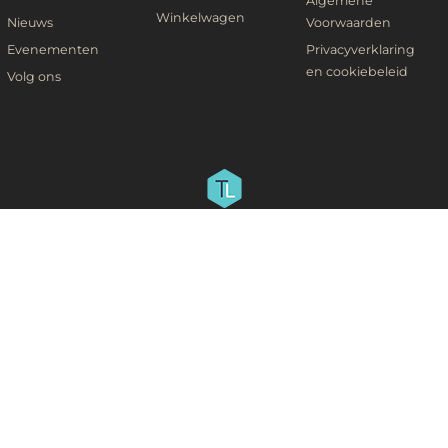
Algemene
Winkelwagen
Nieuws
Voorwaarden
Evenementen
Privacyverklaring
en cookiebeleid
Volg ons