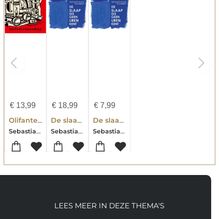
€
13,99
€
18,99
€
7,99
Olifantenpaadjes
De slaap die geen uren kent
De slaap die geen uren kent
Sebastiaan Chabot
Sebastiaan Chabot
Sebastiaan Chabot
LEES MEER IN DEZE THEMA'S