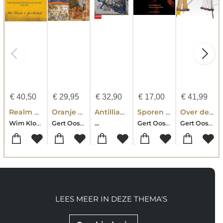
€
40,50
€
29,95
€
32,90
€
17,00
€
41,99
Realm between Empires
Oranje en de koloniën, 1600-2025
Antilliaans erfgoed
Sporen van de slavernij in Leiden
Over de grens
Wim Klooster-Gert Oostindie
Gert Oostindie
Gert Oostindie-Karwan Fatah-Black
Gert Oostindie
...
LEES MEER IN DEZE THEMA'S