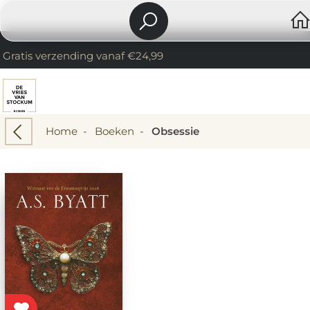
Gratis verzending vanaf €24,99
Home
-
Boeken
-
Obsessie