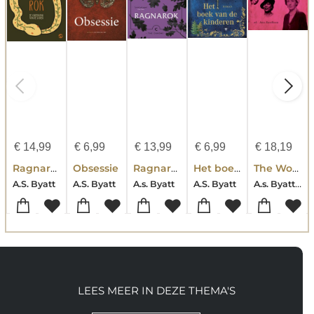
€
14,99
€
6,99
€
13,99
€
6,99
€
18,19
Ragnarök
Obsessie
Ragnarok
Het boek van de kinderen
The Women Writers' Handbook
A.s. Byatt-Philippa Gregory-Jackie Kay-Madeleine Thien-Ida Vitale-Emma Woolf
A.S. Byatt
A.S. Byatt
A.s. Byatt
A.S. Byatt
LEES MEER IN DEZE THEMA'S