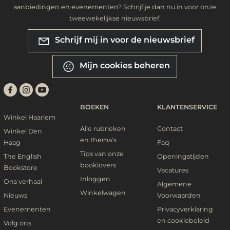
aanbiedingen en evenementen? Schrijf je dan nu in voor onze
tweewekelijkse nieuwsbrief.
Schrijf mij in voor de nieuwsbrief
Mijn cookies beheren
BOEKEN
KLANTENSERVICE
Winkel Haarlem
Alle rubrieken
Contact
Winkel Den
en thema's
Haag
Faq
Tips van onze
The English
Openingstijden
booklovers
Bookstore
Vacatures
Inloggen
Ons verhaal
Algemene
Winkelwagen
Nieuws
Voorwaarden
Evenementen
Privacyverklaring
en cookiebeleid
Volg ons