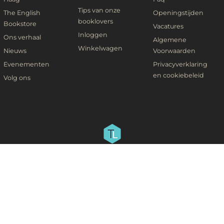
Tips van onze
The English
Openingstijden
booklovers
Bookstore
Vacatures
Inloggen
Ons verhaal
Algemene
Winkelwagen
Nieuws
Voorwaarden
Evenementen
Privacyverklaring
en cookiebeleid
Volg ons