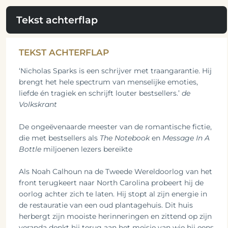
Tekst achterflap
TEKST ACHTERFLAP
‘Nicholas Sparks is een schrijver met traangarantie. Hij
brengt het hele spectrum van menselijke emoties,
liefde én tragiek en schrijft louter bestsellers.’
de
Volkskrant
De ongeëvenaarde meester van de romantische fictie,
die met bestsellers als
The Notebook
en
Message In A
Bottle
miljoenen lezers bereikte
Als Noah Calhoun na de Tweede Wereldoorlog van het
front terugkeert naar North Carolina probeert hij de
oorlog achter zich te laten. Hij stopt al zijn energie in
de restauratie van een oud plantagehuis. Dit huis
herbergt zijn mooiste herinneringen en zittend op zijn
veranda denkt hij terug aan het meisje van wie hij eens