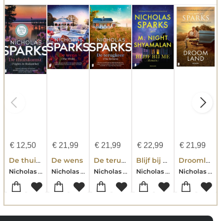
€
12,50
€
21,99
€
21,99
€
22,99
€
21,99
De thuiskomst
De wens
De terugkeer
Blijf bij me (Remain)
Droomland
Nicholas Sparks
Nicholas Sparks
Nicholas Sparks
Nicholas Sparks-M. Night Shyamalan
Nicholas Sparks