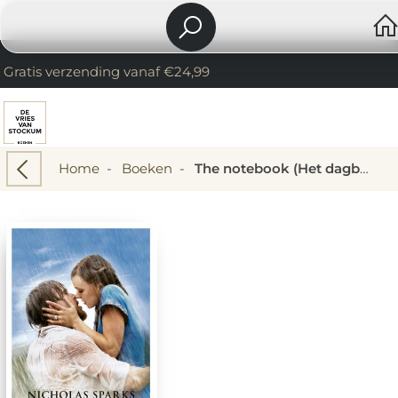
Gratis verzending vanaf €24,99
Home
-
Boeken
-
The notebook (Het dagboek)