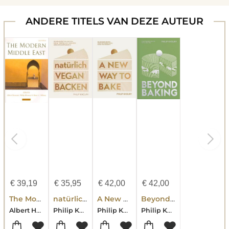
ANDERE TITELS VAN DEZE AUTEUR
€
39,19
€
35,95
€
42,00
€
42,00
The Modern Middle East
natürlich vegan backen
A New Way To Bake
Beyond Baking
Albert Hourani-Philip Khoury-Mary C. Wilson
Philip Khoury
Philip Khoury
Philip Khoury