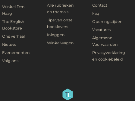
Alle rubrieken
Contact
Winkel Den
en thema's
Haag
Faq
Tips van onze
The English
Openingstijden
booklovers
Bookstore
Vacatures
Inloggen
Ons verhaal
Algemene
Winkelwagen
Nieuws
Voorwaarden
Evenementen
Privacyverklaring
en cookiebeleid
Volg ons