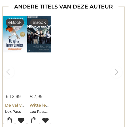
ANDERE TITELS VAN DEZE AUTEUR
eBook
eBook
€
12,99
€
7,99
De val van Tammy Davidson
Witte leugens
Lex Passchier
Lex Passchier