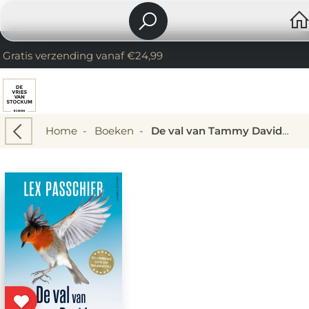
Gratis verzending vanaf €24,99
Home
-
Boeken
-
De val van Tammy Davidson