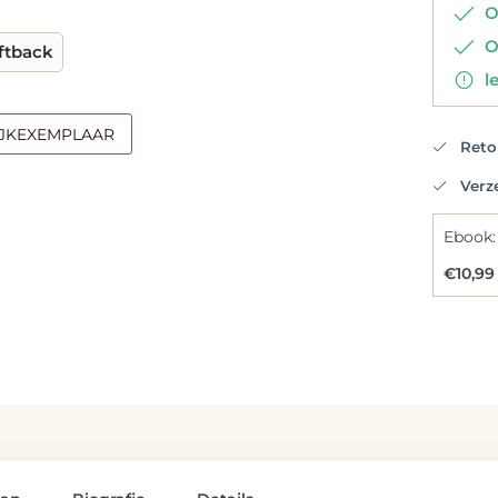
Op
Op
ftback
le
IJKEXEMPLAAR
Retou
Verzen
Ebook:
€10,99