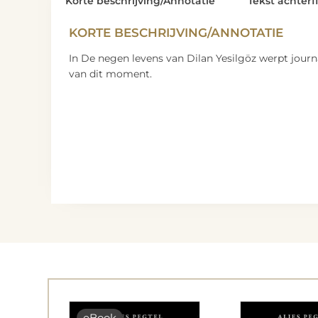
Korte beschrijving/Annotatie
Tekst achterf
KORTE BESCHRIJVING/ANNOTATIE
In De negen levens van Dilan Yesilgöz werpt journ
van dit moment.
eBook