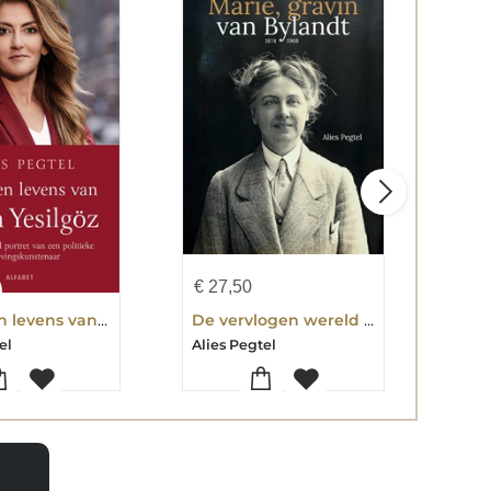
€
27,50
€
21
De negen levens van Dilan Yesilgöz
De vervlogen wereld van Marie, gravin van Bylandt (1874-1968)
Neel
el
Alies Pegtel
Alie