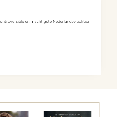
controversiële en machtigste Nederlandse politici
eB