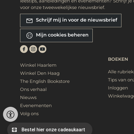
leestips, aanbiedingen en evenementen? Schrijf je 
voor onze tweewekelijkse nieuwsbrief.
Schrijf mij in voor de nieuwsbrief
Mijn cookies beheren
BOEKEN
Winkel Haarlem
Alle rubrie
Winkel Den Haag
Tips van on
The English Bookstore
Inloggen
Ons verhaal
Winkelwag
Nieuws
Evenementen
Volg ons