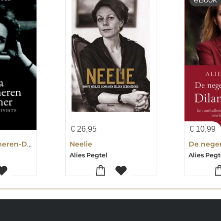
€
26,95
€
10,99
Haya van Someren-Downer
Neelie
Alies Pegtel
Alies Pegt