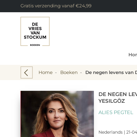
Gratis verzending vanaf €24,99
Ho
Home
-
Boeken
-
De negen levens van D
DE NEGEN LE
YESILGÖZ
ALIES PEGTEL
Nederlands | 21-04