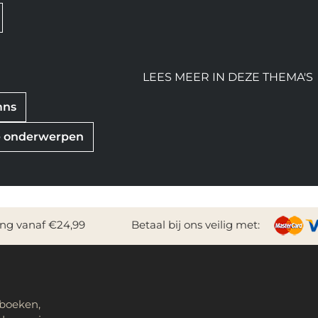
LEES MEER IN DEZE THEMA'S
mns
re onderwerpen
ing vanaf €24,99
Betaal bij ons veilig met:
 boeken,