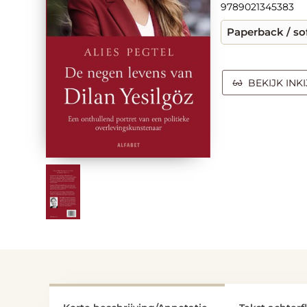
9789021345383
Paperback / so
BEKIJK INK