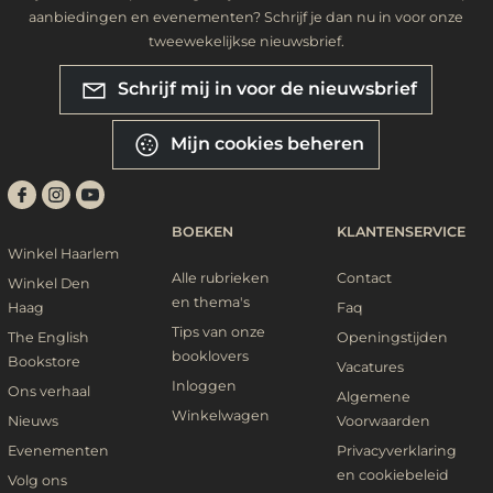
aanbiedingen en evenementen? Schrijf je dan nu in voor onze
tweewekelijkse nieuwsbrief.
Schrijf mij in voor de nieuwsbrief
Mijn cookies beheren
BOEKEN
KLANTENSERVICE
Winkel Haarlem
Alle rubrieken
Contact
Winkel Den
en thema's
Haag
Faq
Tips van onze
The English
Openingstijden
booklovers
Bookstore
Vacatures
Inloggen
Ons verhaal
Algemene
Winkelwagen
Nieuws
Voorwaarden
Evenementen
Privacyverklaring
en cookiebeleid
Volg ons