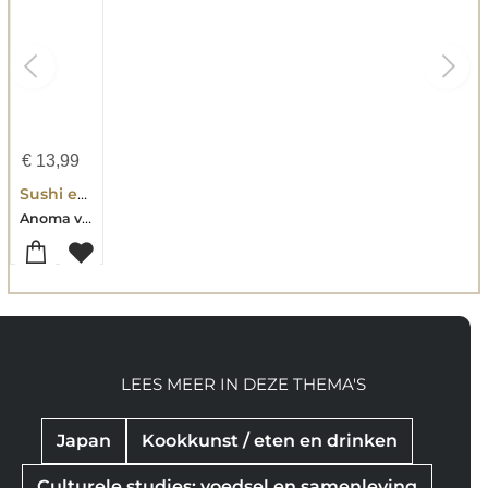
€
13,99
Sushi eet je met je handen
Anoma van der Veere-Katarzyna Cwiertka
LEES MEER IN DEZE THEMA'S
Japan
Kookkunst / eten en drinken
Culturele studies: voedsel en samenleving