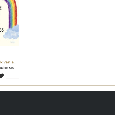
Het grote boek van alle emoties
Steven Gielis-Louise Marie Leuwers-Mama Baas