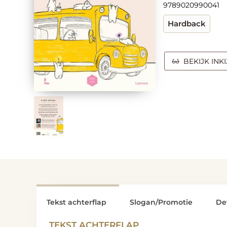
9789020990041
Hardback
BEKIJK INK
Tekst achterflap
Slogan/Promotie
Det
TEKST ACHTERFLAP