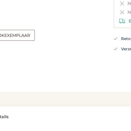
Ni
Ni
Be
IJKEXEMPLAAR
Retou
Verzen
ails