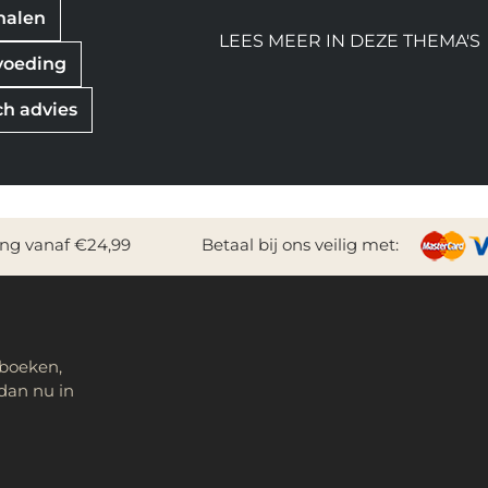
rhalen
LEES MEER IN DEZE THEMA'S
voeding
ch advies
ing vanaf €24,99
Betaal bij ons veilig met:
 boeken,
dan nu in