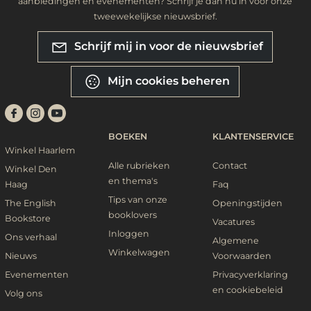
aanbiedingen en evenementen? Schrijf je dan nu in voor onze
tweewekelijkse nieuwsbrief.
Schrijf mij in voor de nieuwsbrief
Mijn cookies beheren
BOEKEN
KLANTENSERVICE
Winkel Haarlem
Alle rubrieken
Contact
Winkel Den
en thema's
Haag
Faq
Tips van onze
The English
Openingstijden
booklovers
Bookstore
Vacatures
Inloggen
Ons verhaal
Algemene
Winkelwagen
Nieuws
Voorwaarden
Evenementen
Privacyverklaring
en cookiebeleid
Volg ons