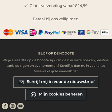
Gratis verzending vanaf €24,99
Betaal bij ons veilig met:
BLIJF OP DE HOOGTE
Wil je als eerste op de hoogte zijn van de nieuwste boeken, leestips,
aanbiedingen en evenementen? Schrijf je dan nu in voor onze
tweewekelijkse nieuwsbrief.
Schrijf mij in voor de nieuwsbrief
Mijn cookies beheren