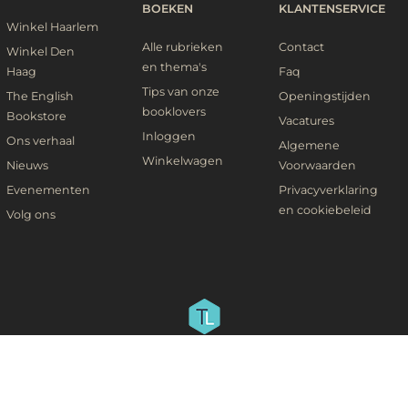
BOEKEN
KLANTENSERVICE
Winkel Haarlem
Alle rubrieken
Contact
Winkel Den
en thema's
Haag
Faq
Tips van onze
The English
Openingstijden
booklovers
Bookstore
Vacatures
Inloggen
Ons verhaal
Algemene
Winkelwagen
Nieuws
Voorwaarden
Evenementen
Privacyverklaring
en cookiebeleid
Volg ons