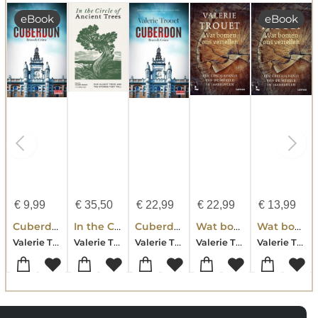
eBook
eBook
€
9,99
€
35,50
€
22,99
€
22,99
€
13,99
Cuberdon
In the Circle of Ancient Trees: Our Oldest Trees and the Stories They Tell
Cuberdon
Wat bomen ons vertellen
Wat bomen ons vertellen
Valerie Trouet
Valerie Trouet
Valerie Trouet
Valerie Trouet
Valerie Trouet