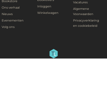
Bookstore
Vacatures
Inloggen
Ons verhaal
Algemene
Winkelwagen
Nieuws
Voorwaarden
Evenementen
Privacyverklaring
en cookiebeleid
Volg ons