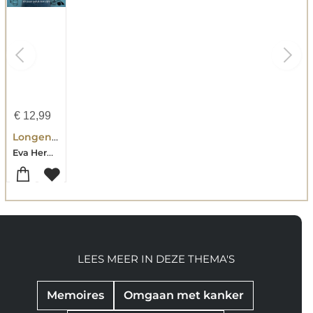
€
12,99
Longeneeslijk
Eva Hermans-Kroot-Hanneke Mijnster
LEES MEER IN DEZE THEMA'S
Memoires
Omgaan met kanker