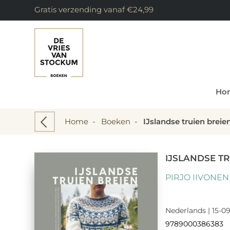
Gratis verzending vanaf €24,99
Ho
Home
-
Boeken
-
IJslandse truien breie
IJSLANDSE TR
PIRJO IIVONEN
Nederlands | 15-09
9789000386383