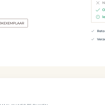
Ni
Op
le
IJKEXEMPLAAR
Retou
Verzen