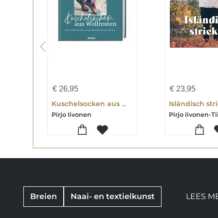
€
26,95
€
23,95
Kuschelsocken aus Wollresten
Isländisch str
Pirjo Iivonen
Breien
Naai- en textielkunst
LEES M