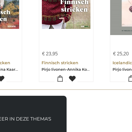
€
23,95
€
25,20
icken
Finnisch stricken
Icelandic
Pirjo Iivonen-Tiina Kaarela-Annika Konttaniemi-Niina Laitinen
Pirjo Iivonen-Annika Konttaniemi-Niina Laitinen-Katja Makkonen
EER IN DEZE THEMA'S