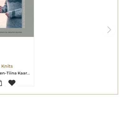
 Knits
Pirjo Iivonen-Tiina Kaarela-Annika Konttaniemi-Niina Laitinen