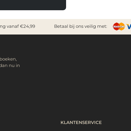
ing vanaf €24,99
Betaal bij ons veilig met:
 boeken,
dan nu in
KLANTENSERVICE