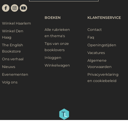
BOEKEN
KLANTENSERVICE
Winkel Haarlem
Alle rubrieken
Contact
Winkel Den
en thema's
Haag
Faq
Tips van onze
The English
Openingstijden
booklovers
Bookstore
Vacatures
Inloggen
Ons verhaal
Algemene
Winkelwagen
Nieuws
Voorwaarden
Evenementen
Privacyverklaring
en cookiebeleid
Volg ons