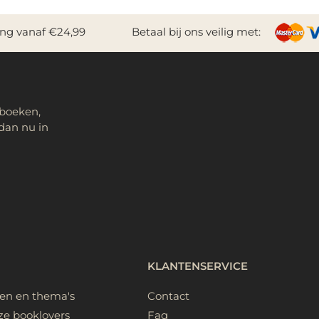
ing vanaf €24,99
Betaal bij ons veilig met:
 boeken,
dan nu in
KLANTENSERVICE
ken en thema's
Contact
ze booklovers
Faq