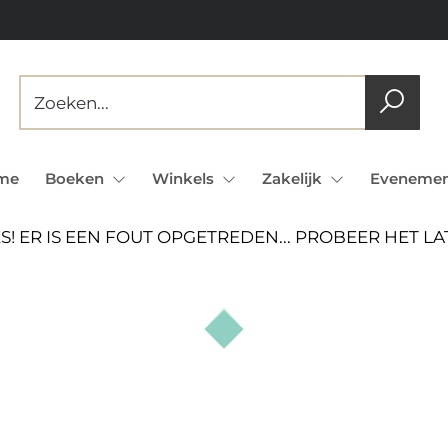
me
Boeken
Winkels
Zakelijk
Evenemen
S! ER IS EEN FOUT OPGETREDEN... PROBEER HET L