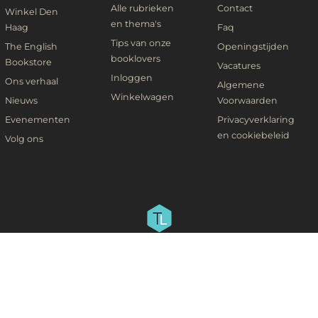
Alle rubrieken
Contact
Winkel Den
en thema's
Haag
Faq
Tips van onze
The English
Openingstijden
booklovers
Bookstore
Vacatures
Inloggen
Ons verhaal
Algemene
Winkelwagen
Nieuws
Voorwaarden
Evenementen
Privacyverklaring
en cookiebeleid
Volg ons