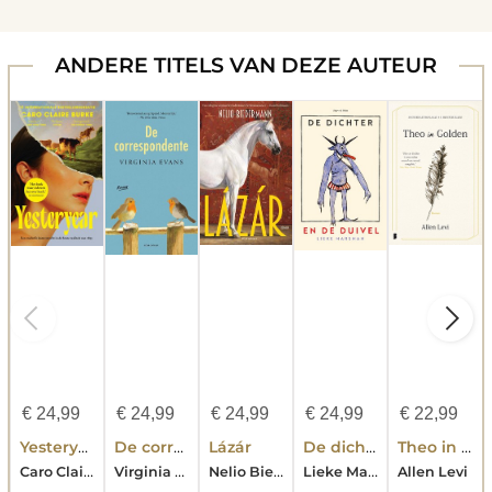
ANDERE TITELS VAN DEZE AUTEUR
€
24,99
€
24,99
€
24,99
€
24,99
€
22,99
Yesteryear
De correspondente
Lázár
De dichter en de duivel
Theo in Golden
Caro Claire Burke
Virginia Evans
Nelio Biedermann
Lieke Marsman
Allen Levi