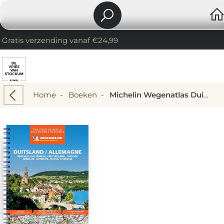
Gratis verzending vanaf €24,99
Home
-
Boeken
-
Michelin Wegenatlas Duitsland, Benelux, Oostenrijk, Zwitserland, Tsjechië