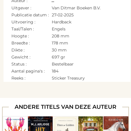
Auteur :
...
Uitgever :
Van Ditmar Boeken B.V.
Publicatie datum :
27-02-2025
Uitvoering :
Hardback
Taal/Talen :
Engels
Hoogte :
208 mm
Breedte :
178 mm
Dikte :
30 mm
Gewicht :
697 gr
Status :
Bestelbaar
Aantal pagina's :
184
Reeks :
Sticker Treasury
ANDERE TITELS VAN DEZE AUTEUR