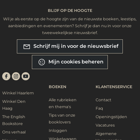
BLIJF OP DE HOOGTE
Wil je als eerste op de hoogte zijn van de nieuwste boeken, leestips,
aanbiedingen en evenementen? Schrijf je dan nu in voor onze
tweewekelijkse nieuwsbrief.
Schrijf mij in voor de nieuwsbrief
Mijn cookies beheren
BOEKEN
KLANTENSERVICE
Winkel Haarlem
Alle rubrieken
Contact
Winkel Den
en thema's
Haag
Faq
Tips van onze
The English
Openingstijden
booklovers
Bookstore
Vacatures
Inloggen
Ons verhaal
Algemene
Winkelwagen