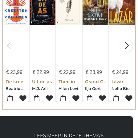
€
23,99
€
22,99
€
22,99
€
23,99
€
24,99
De kreeftenvrouwen
Uit de as
Theo in Golden
Grand Café du Malheur
Lázár
Beatrix Gerstberger
M.J. Arlidge
Nelio Biedermann
Allen Levi
Ilja Gort
LEES MEER IN DEZE THEMA'S