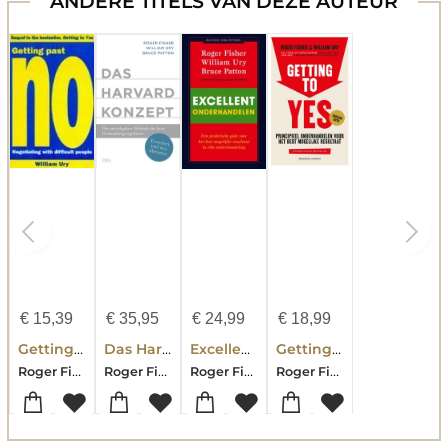
ANDERE TITELS VAN DEZE AUTEUR
€
15,39
€
35,95
€
24,99
€
18,99
Getting Past No
Das Harvard-Konzept
Excellent onderhandelen
Getting to Yes
Roger Fisher-William Ury
Roger Fisher-William Ury-Bruce Patton
Roger Fisher-William Ury-Bruce Patton
Roger Fisher-William Ury-Bruce Patton