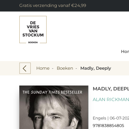
Gratis verzending vanaf €24,99
Ho
Home
-
Boeken
-
Madly, Deeply
MADLY, DEEP
ALAN RICKMA
Engels | 06-07-202
9781838854805