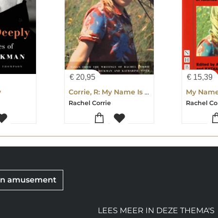
€
20,95
€
15,39
y
Corrie, R: My Name Is Rachel Corrie
Rachel Corrie
Rachel Co
 en amusement
LEES MEER IN DEZE THEMA'S