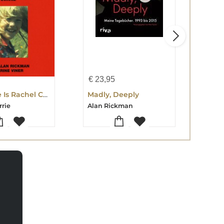
€
23,95
€
35
My Name Is Rachel Corrie
Madly, Deeply
Madl
rrie
Alan Rickman
Alan