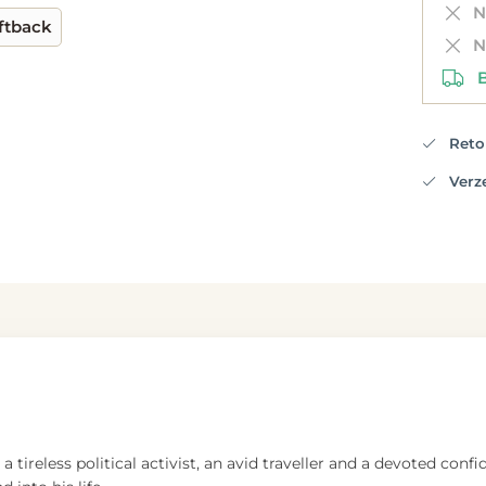
Ni
ftback
Ni
Be
Retou
Verzen
tireless political activist, an avid traveller and a devoted conf