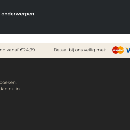
re onderwerpen
ing vanaf €24,99
Betaal bij ons veilig met:
 boeken,
dan nu in