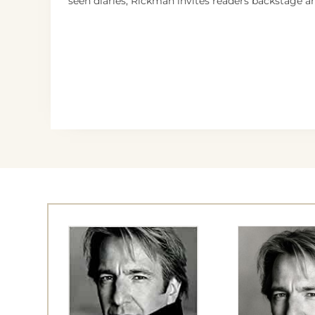
seen diaries, Rickman invites readers backstage and