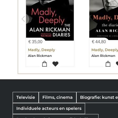
€
35,00
€
44,80
Madly, Deeply
Madly, Deepl
Alan Rickman
Alan Rickman
Televisie
Films, cinema
Biografie: kunst
Individuele acteurs en spelers