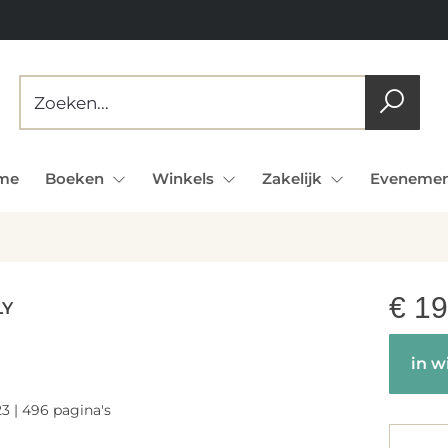
me
Boeken
Winkels
Zakelijk
Evenemen
€
19
LY
N
in w
3 | 496 pagina's