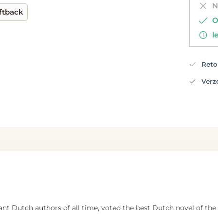
Ni
ftback
Op
le
Retou
Verzen
t Dutch authors of all time, voted the best Dutch novel of the