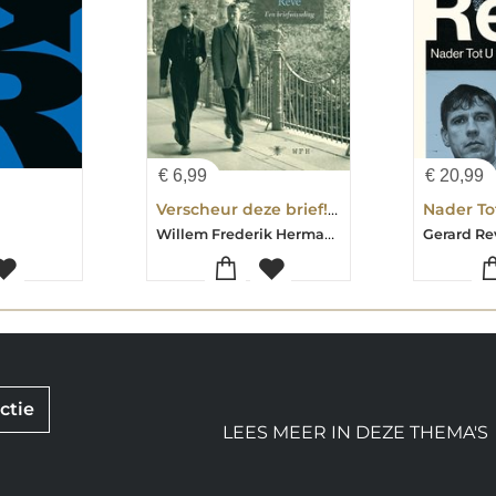
€
6,99
€
20,99
Verscheur deze brief! Ik vertel veel te veel
Nader To
Willem Frederik Hermans-Gerard Reve
Gerard Re
ctie
LEES MEER IN DEZE THEMA'S