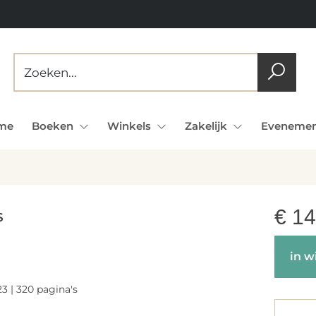
me
Boeken
Winkels
Zakelijk
Evenemen
€
14
S
in w
3 | 320 pagina's