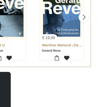
€
19,99
€
19
t U
Werther Nieland ; De ondergang van de familie Boslowits
ve
Gerard Reve
Gera