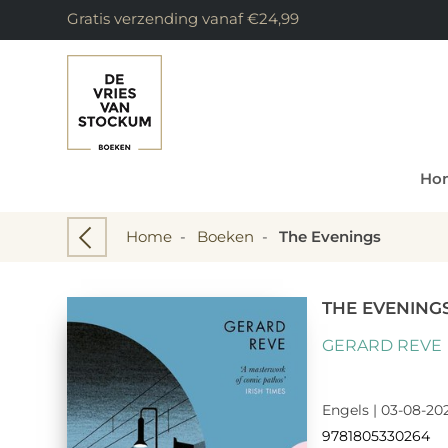
Gratis verzending vanaf €24,99
Ho
Home
-
Boeken
-
The Evenings
THE EVENING
GERARD REVE
Engels | 03-08-202
9781805330264