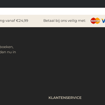
ing vanaf €24,99
Betaal bij ons veilig met:
 boeken,
dan nu in
KLANTENSERVICE