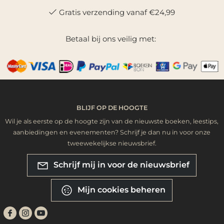
Gratis verzending vanaf €24,99
Betaal bij ons veilig met:
BLIJF OP DE HOOGTE
Wil je als eerste op de hoogte zijn van de nieuwste boeken, leestips,
aanbiedingen en evenementen? Schrijf je dan nu in voor onze
tweewekelijkse nieuwsbrief.
Schrijf mij in voor de nieuwsbrief
Mijn cookies beheren