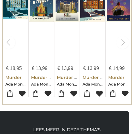
€
18,95
€
13,99
€
13,99
€
13,99
€
14,99
Murder Most Festive: A Cozy Christmas Mystery
Murder At The Theatre Royale
Murder At Maybridge Castle
Murder Most Festive
Murder on the Midnight Star
Ada Moncrieff
Ada Moncrieff
Ada Moncrieff
Ada Moncrieff
Ada Moncrieff
LEES MEER IN DEZE THEMA'S