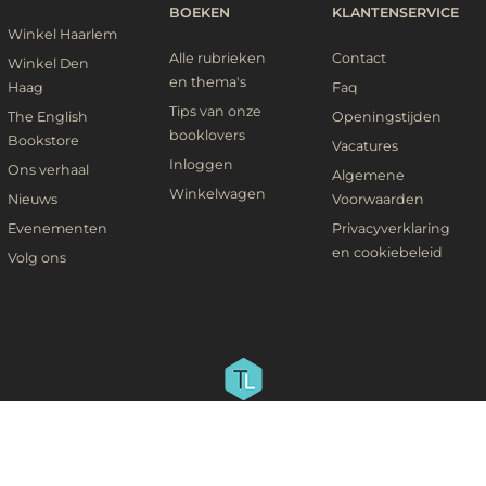
BOEKEN
KLANTENSERVICE
Winkel Haarlem
Alle rubrieken
Contact
Winkel Den
en thema's
Haag
Faq
Tips van onze
The English
Openingstijden
booklovers
Bookstore
Vacatures
Inloggen
Ons verhaal
Algemene
Winkelwagen
Nieuws
Voorwaarden
Evenementen
Privacyverklaring
en cookiebeleid
Volg ons