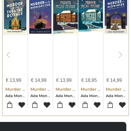
€
13,99
€
14,99
€
13,99
€
18,95
€
14,99
Murder At The Theatre Royale
Murder on the Midnight Star
Murder Most Festive
Murder Most Festive: A Cozy Christmas Mystery
Murder At Midwinter
Ada Moncrieff
Ada Moncrieff
Ada Moncrieff
Ada Moncrieff
Ada Moncrieff