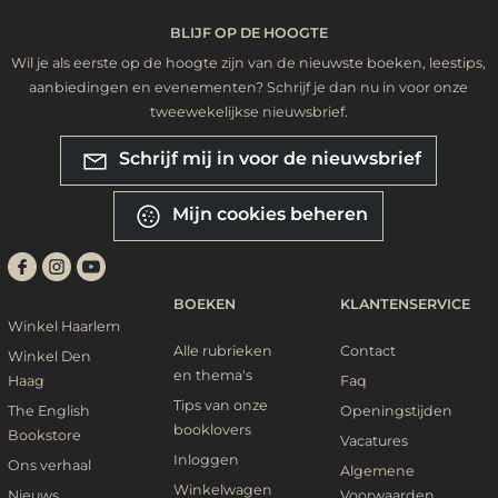
BLIJF OP DE HOOGTE
Wil je als eerste op de hoogte zijn van de nieuwste boeken, leestips,
aanbiedingen en evenementen? Schrijf je dan nu in voor onze
tweewekelijkse nieuwsbrief.
Schrijf mij in voor de nieuwsbrief
Mijn cookies beheren
BOEKEN
KLANTENSERVICE
Winkel Haarlem
Alle rubrieken
Contact
Winkel Den
en thema's
Haag
Faq
Tips van onze
The English
Openingstijden
booklovers
Bookstore
Vacatures
Inloggen
Ons verhaal
Algemene
Winkelwagen
Nieuws
Voorwaarden