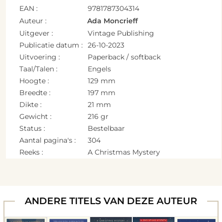
EAN :
9781787304314
Auteur :
Ada Moncrieff
Uitgever :
Vintage Publishing
Publicatie datum :
26-10-2023
Uitvoering :
Paperback / softback
Taal/Talen :
Engels
Hoogte :
129 mm
Breedte :
197 mm
Dikte :
21 mm
Gewicht :
216 gr
Status :
Bestelbaar
Aantal pagina's :
304
Reeks :
A Christmas Mystery
ANDERE TITELS VAN DEZE AUTEUR