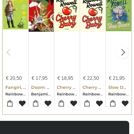
€
20,50
€
17,95
€
18,95
€
22,50
€
21,95
Fangirl, Vol. 3
Doom: Herrscher der Welt Sonderband
Cherry Baby
Cherry Baby
Slow Dance
Rainbow Rowell
Benjamin Percy-Geoff Shaw-Rainbow Rowell-Gabriel Guzman
Rainbow Rowell
Rainbow Rowell
Rainbow Rowell