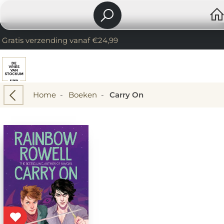
Gratis verzending vanaf €24,99
Home
-
Boeken
-
Carry On