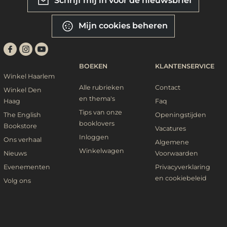
Schrijf mij in voor de nieuwsbrief
Mijn cookies beheren
BOEKEN
KLANTENSERVICE
Winkel Haarlem
Alle rubrieken
Contact
Winkel Den
en thema's
Haag
Faq
Tips van onze
The English
Openingstijden
booklovers
Bookstore
Vacatures
Inloggen
Ons verhaal
Algemene
Winkelwagen
Nieuws
Voorwaarden
Evenementen
Privacyverklaring
en cookiebeleid
Volg ons