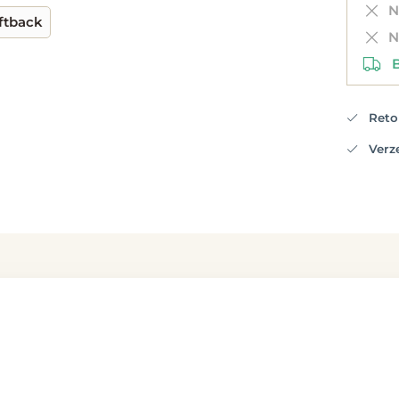
Ni
ftback
Ni
Be
Retou
Verzen