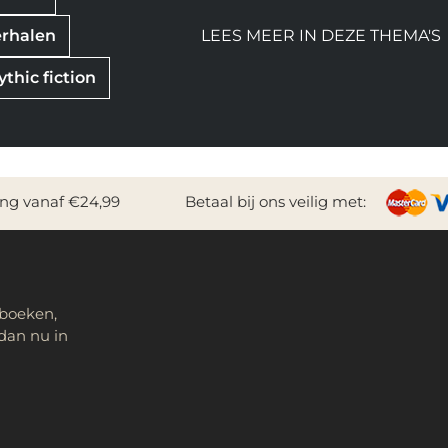
erhalen
LEES MEER IN DEZE THEMA'S
ythic fiction
ing vanaf €24,99
Betaal bij ons veilig met:
 boeken,
dan nu in