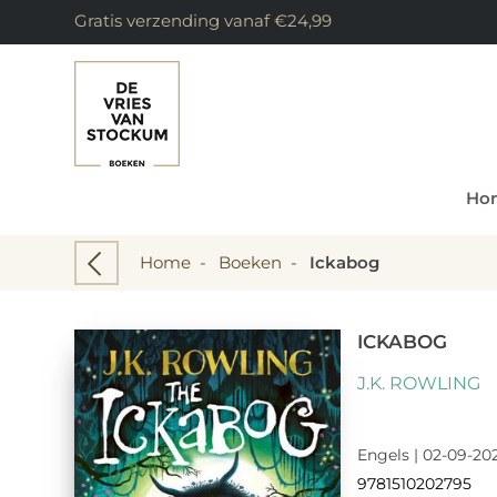
Gratis verzending vanaf €24,99
Ho
Home
-
Boeken
-
Ickabog
ICKABOG
J.K. ROWLING
Engels | 02-09-202
9781510202795