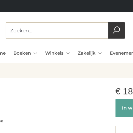
me
Boeken
Winkels
Zakelijk
Evenemen
€
18
in w
5 |