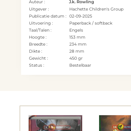
Auteur :
J.k. Rowling
Uitgever :
Hachette Children's Group
Publicatie datum :
02-09-2025
Uitvoering :
Paperback / softback
Taal/Talen :
Engels
Hoogte :
153 mm
Breedte :
234 mm
Dikte :
28 mm
Gewicht :
450 gr
Status :
Bestelbaar