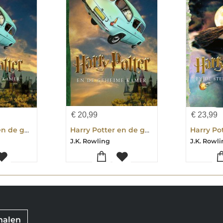
€
20,99
€
23,99
Harry Potter en de geheime kamer
Harry Potter en de geheime kamer
J.K. Rowling
J.K. Rowl
rhalen