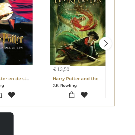
€
13,50
€
20
Harry Potter en de steen der wijzen
Harry Potter and the Chamber of Secrets
ing
J.K. Rowling
J.K.