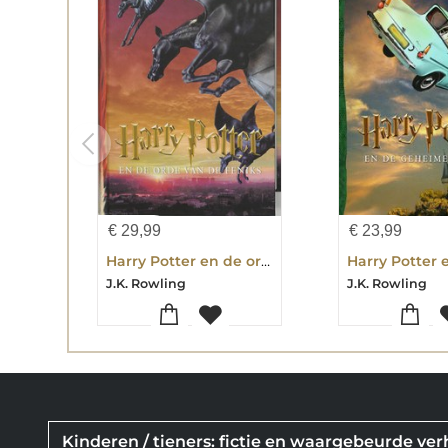
€
29,99
€
23,99
Harry Potter en de orde van de Feniks
J.K. Rowling
J.K. Rowling
Kinderen / tieners: fictie en waargebeurde ve