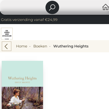
Gratis verzending vanaf €24,99
Home
-
Boeken
-
Wuthering Heights