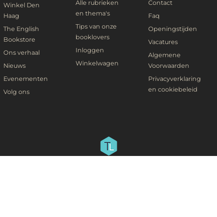
Alle rubrieken
Contact
Winkel Den
en thema's
Haag
Faq
Tips van onze
The English
Openingstijden
booklovers
Bookstore
Vacatures
Inloggen
Ons verhaal
Algemene
Winkelwagen
Nieuws
Voorwaarden
Evenementen
Privacyverklaring
en cookiebeleid
Volg ons