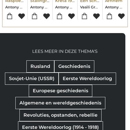
Raspoetin en de ondergang van de Romanovs
Stalingrad
Kreta 1941-1945
Een schrijver in oorlog
Arnhem
Antony Beevor
Antony Beevor
Antony Beevor
Vasili Grossman
Antony Beevor
LEES MEER IN DEZE THEMA'S
Rusland
Geschiedenis
Sovjet-Unie (USSR)
Eerste Wereldoorlog
Europese geschiedenis
Algemene en wereldgeschiedenis
Revoluties, opstanden, rebellie
Eerste Wereldoorlog (1914 - 1918)