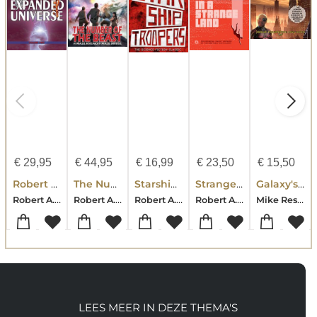
€
29,95
€
44,95
€
16,99
€
23,50
€
15,50
Robert A. Heinlein's Expanded Universe (Volume Two)
The Number of the Beast
Starship Troopers
Stranger in a Strange Land
Galaxy's Edge Magazine
Robert A. Heinlein
Robert A. Heinlein
Robert A. Heinlein
Robert A. Heinlein
Mike Resnick-Robert A Heinlein-Larry Niven
LEES MEER IN DEZE THEMA'S