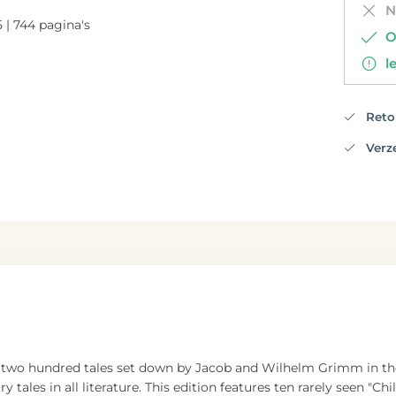
Ni
5 | 744 pagina's
Op
le
Retou
Verzen
 two hundred tales set down by Jacob and Wilhelm Grimm in the
ales in all literature. This edition features ten rarely seen "Chi