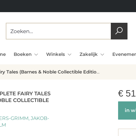
me
Boeken
Winkels
Zakelijk
Evenemen
Grimm's Complete Fairy Tales (Barnes & Noble Collectible Editions)
€
51
LETE FAIRY TALES
OBLE COLLECTIBLE
in w
RS-GRIMM, JAKOB-
LM