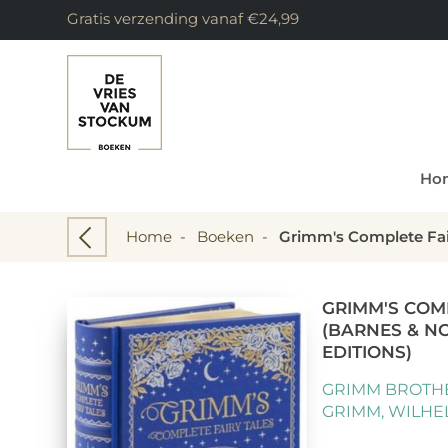
Gratis verzending vanaf €24,99
Ho
Home
-
Boeken
-
GRIMM'S COMP
(BARNES & N
EDITIONS)
GRIMM BROTHE
GRIMM, WILHE