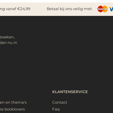
ing vanaf €24,99
Betaal bij ons veilig met:
 boeken,
dan nu in
KLANTENSERVICE
ken en thema's
Contact
ze booklovers
Faq