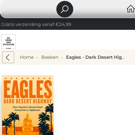
Gratis verzending vanaf €24,99
Home
-
Boeken
-
Eagles - Dark Desert Highway