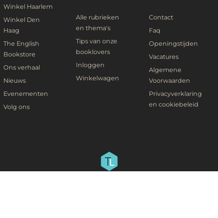
Winkel Haarlem
Alle rubrieken
Contact
Winkel Den
en thema's
Haag
Faq
Tips van onze
The English
Openingstijden
booklovers
Bookstore
Vacatures
Inloggen
Ons verhaal
Algemene
Winkelwagen
Nieuws
Voorwaarden
Evenementen
Privacyverklaring
en cookiebeleid
Volg ons