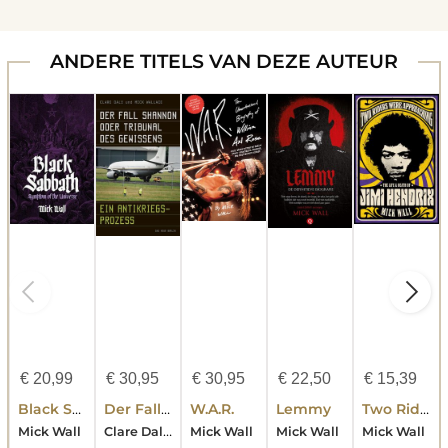
ANDERE TITELS VAN DEZE AUTEUR
€
20,99
€
30,95
€
30,95
€
22,50
€
15,39
Black Sabbath
Der Fall Shannon oder Tribunal des Gewissens
W.A.R.
Lemmy
Two Riders Were Approaching: The Life & Death Of Jimi Hendrix
Clare Daly-Mick Wallace
Mick Wall
Mick Wall
Mick Wall
Mick Wall