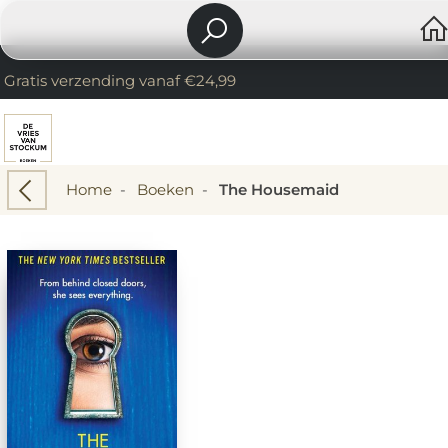
Gratis verzending vanaf €24,99
Home
-
Boeken
-
The Housemaid