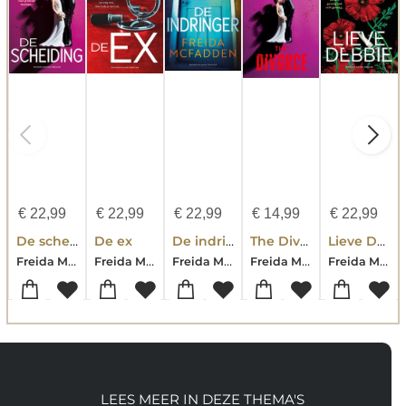
€
22,99
€
22,99
€
22,99
€
14,99
€
22,99
De scheiding
De ex
De indringer
The Divorce
Lieve Debbie
Freida McFadden
Freida McFadden
Freida Mcfadden
Freida McFadden
Freida McFadden
LEES MEER IN DEZE THEMA'S