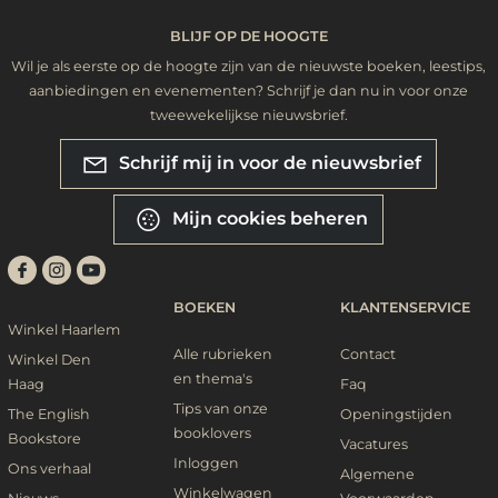
BLIJF OP DE HOOGTE
Wil je als eerste op de hoogte zijn van de nieuwste boeken, leestips,
aanbiedingen en evenementen? Schrijf je dan nu in voor onze
tweewekelijkse nieuwsbrief.
Schrijf mij in voor de nieuwsbrief
Mijn cookies beheren
BOEKEN
KLANTENSERVICE
Winkel Haarlem
Alle rubrieken
Contact
Winkel Den
en thema's
Haag
Faq
Tips van onze
The English
Openingstijden
booklovers
Bookstore
Vacatures
Inloggen
Ons verhaal
Algemene
Winkelwagen