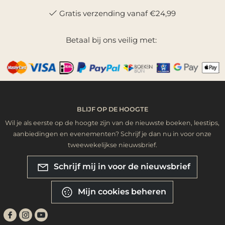
Gratis verzending vanaf €24,99
Betaal bij ons veilig met:
BLIJF OP DE HOOGTE
Wil je als eerste op de hoogte zijn van de nieuwste boeken, leestips,
aanbiedingen en evenementen? Schrijf je dan nu in voor onze
tweewekelijkse nieuwsbrief.
Schrijf mij in voor de nieuwsbrief
Mijn cookies beheren