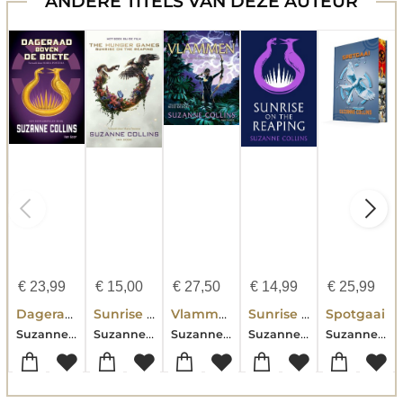
ANDERE TITELS VAN DEZE AUTEUR
€
23,99
€
15,00
€
27,50
€
14,99
€
25,99
Dageraad boven de boete
Sunrise on the Reaping
Vlammen
Sunrise on the Reaping PB
Spotgaai
Suzanne Collins
Suzanne Collins
Suzanne Collins
Suzanne Collins
Suzanne Collins