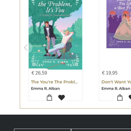
€
26,59
€
19,95
The You're The Problem, It's You
Emma R. Alban
Emma R. Alban