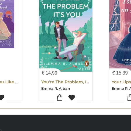
€
14,99
€
15,39
Don't Want You Like a Best Friend
You're The Problem, It's You
Your Lip
Emma R. Alban
Emma R. 