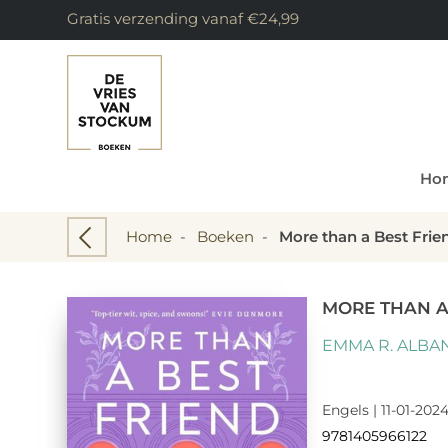
Gratis verzending vanaf €24,99
Ho
Home
-
Boeken
-
More than a Best Frie
MORE THAN A
EMMA R. ALBA
Engels | 11-01-202
9781405966122