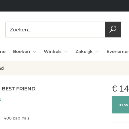
me
Boeken
Winkels
Zakelijk
Evenemen
nd
€
14
 BEST FRIEND
N
in w
4 | 400 pagina's