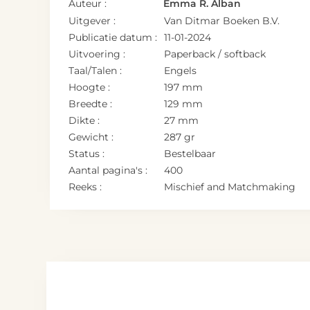
Auteur :
Emma R. Alban
Uitgever :
Van Ditmar Boeken B.V.
Publicatie datum :
11-01-2024
Uitvoering :
Paperback / softback
Taal/Talen :
Engels
Hoogte :
197 mm
Breedte :
129 mm
Dikte :
27 mm
Gewicht :
287 gr
Status :
Bestelbaar
Aantal pagina's :
400
Reeks :
Mischief and Matchmaking