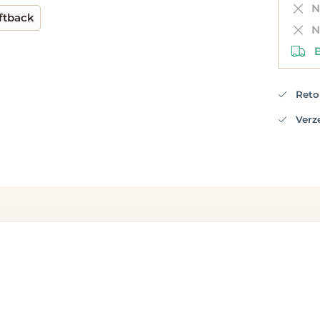
Ni
ftback
Ni
Be
Retou
Verzen