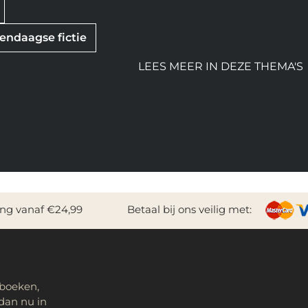
ndaagse fictie
LEES MEER IN DEZE THEMA'S
ing vanaf €24,99
Betaal bij ons veilig met:
 boeken,
dan nu in