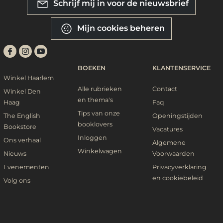
Schrijf mij in voor de nieuwsbrief
Mijn cookies beheren
BOEKEN
KLANTENSERVICE
Winkel Haarlem
Alle rubrieken
Contact
Winkel Den
en thema's
Haag
Faq
Tips van onze
The English
Openingstijden
booklovers
Bookstore
Vacatures
Inloggen
Ons verhaal
Algemene
Winkelwagen
Nieuws
Voorwaarden
Evenementen
Privacyverklaring
en cookiebeleid
Volg ons