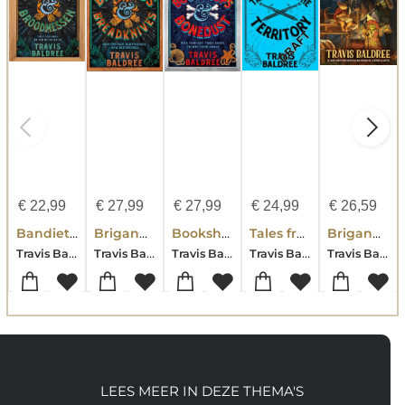
€
22,99
€
27,99
€
27,99
€
24,99
€
26,59
Bandieten en broodmessen
Brigands & Breadknives
Bookshops & Bonedust
Tales from the Territory
Brigands & Breadknives
Travis Baldree
Travis Baldree
Travis Baldree
Travis Baldree
Travis Baldree
LEES MEER IN DEZE THEMA'S