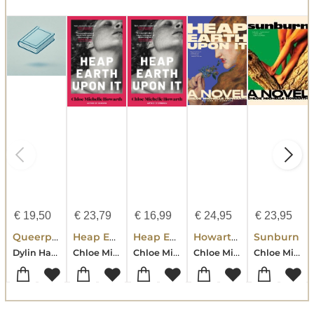
€
19,50
€
23,79
€
16,99
€
24,95
€
23,95
Queerphoria
Heap Earth Upon It
Heap Earth Upon It
Howarth, C: Heap Earth Upon It
Sunburn
Dylin Hardcastle-Seth Insua-Elle Nash-James Cahill-Chloe Michelle Howarth-William Rayfet Hunter-Joshua Jones-Joelle Taylor-Gerardo Samano Cordova
Chloe Michelle Howarth
Chloe Michelle Howarth
Chloe Michelle Howarth
Chloe Michelle Howarth