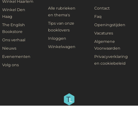
Winkel Haarlem
Alle rubrieken
Contact
Winkel Den
en thema's
Haag
Faq
Tips van onze
The English
Openingstijden
booklovers
Bookstore
Vacatures
Inloggen
Ons verhaal
Algemene
Winkelwagen
Nieuws
Voorwaarden
Evenementen
Privacyverklaring
en cookiebeleid
Volg ons