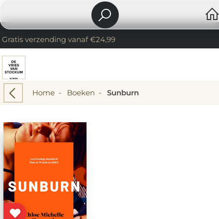
Gratis verzending vanaf €24,99
Home
-
Boeken
-
Sunburn