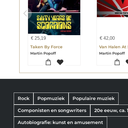
€
25,19
€
42,00
Taken By Force
Van Halen At
Martin Popoff
Martin Popoff
Rock
Popmuziek
Populaire muziek
Componisten en songwriters
20e eeuw, ca. 
Autobiografie: kunst en amusement