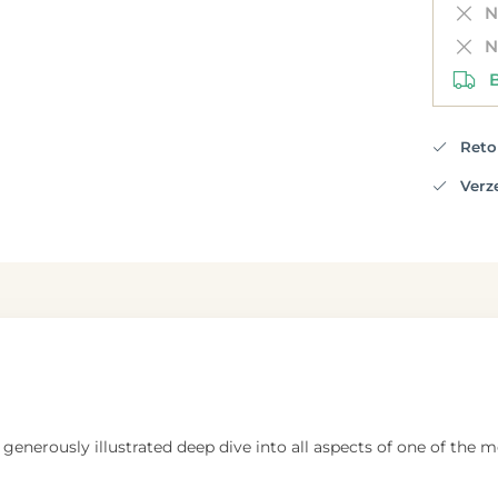
Ni
Ni
Be
Retou
Verzen
generously illustrated deep dive into all aspects of one of the m