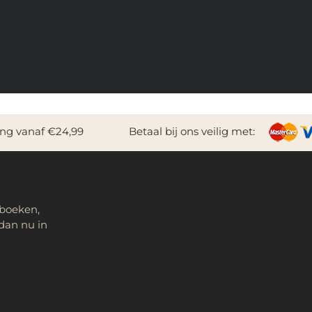
ing vanaf €24,99
Betaal bij ons veilig met:
 boeken,
dan nu in