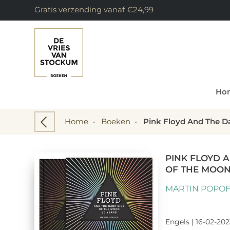
Gratis verzending vanaf €24,99
Ho
Home
-
Boeken
-
Pink Floyd And The D
PINK FLOYD 
OF THE MOO
MARTIN POPO
Engels | 16-02-202