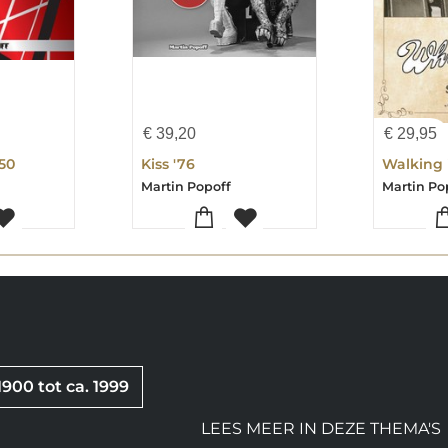
€
39,20
€
29,95
 50
Kiss '76
Martin Popoff
Martin Po
1900 tot ca. 1999
LEES MEER IN DEZE THEMA'S