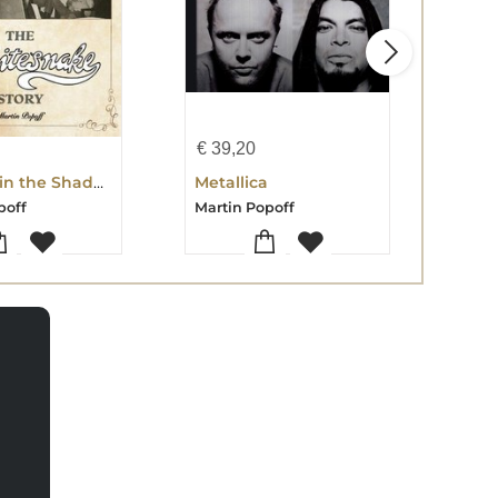
€
39,20
€
20
Walking in the Shadow of the Blues
Metallica
poff
Martin Popoff
Mart