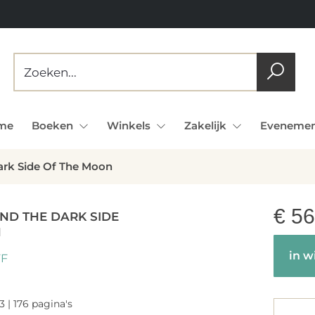
me
Boeken
Winkels
Zakelijk
Evenemen
ark Side Of The Moon
€
56
AND THE DARK SIDE
N
in w
FF
3 | 176 pagina's