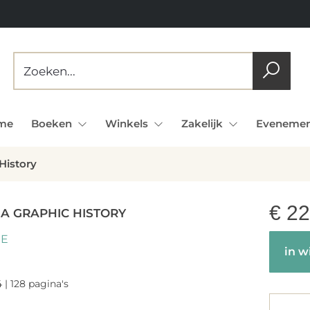
me
Boeken
Winkels
Zakelijk
Evenemen
History
€
22
 A GRAPHIC HISTORY
RE
in w
 | 128 pagina's