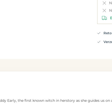
Ni
Ni
Be
Retou
Verzen
dy Early, the first known witch in herstory as she guides us on 