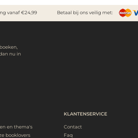
ing vanaf €24,99
Betaal bij ons veilig met:
 boeken,
dan nu in
KLANTENSERVICE
ken en thema's
Contact
ze booklovers
Faq