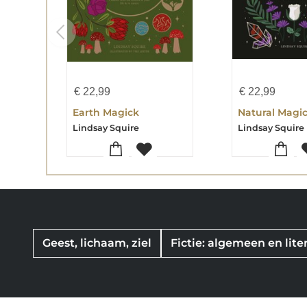
€
22,99
€
22,99
Earth Magick
Natural Magi
Lindsay Squire
Lindsay Squire
Geest, lichaam, ziel
Fictie: algemeen en liter