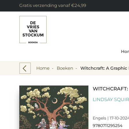
Gratis verzending vanaf €24,99
Ho
Home
-
Boeken
-
Witchcraft: A Graphic 
WITCHCRAFT:
LINDSAY SQUI
Engels | 17-10-2024
9780711295254