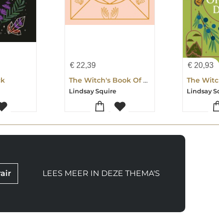
€
22,39
€
20,93
ck
The Witch's Book Of Spells
Lindsay Squire
Lindsay S
air
LEES MEER IN DEZE THEMA'S