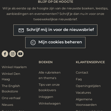
BLIJF OP DE HOOGTE
Wil je als eerste op de hoogte zijn van de nieuwste boeken, leestips,
aanbiedingen en evenementen? Schrijf je dan nu in voor onze
tweewekelijkse nieuwsbrief.
Schrijf mij in voor de nieuwsbrief
Mijn cookies beheren
BOEKEN
KLANTENSERVICE
Winkel Haarlem
Alle rubrieken
Contact
Winkel Den
en thema's
Haag
Faq
Tips van onze
The English
Openingstijden
booklovers
Bookstore
Vacatures
Inloggen
Ons verhaal
Algemene
Winkelwagen
Nieuws
Voorwaarden