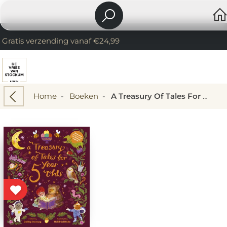
Gratis verzending vanaf €24,99
Home
-
Boeken
-
A Treasury Of Tales For Five-year-olds