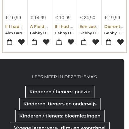
€
10,99
€
14,99
€
10,99
€
24,50
€
19,99
If I had a polar bear
A Field Guide to Summer
If I had a crocodile
Een zee vol wonderen
Dierentaal en plantenpraat
Alex Barrow-Gabby Dawnay
Gabby Dawnay
Gabby Dawnay
Gabby Dawnay
Gabby Dawnay
LEES MEER IN DEZE THEMA'S
Kinderen / tieners: poëzie
Kinderen, tieners en onderwijs
Kinderen / tieners: bloemlezingen
Vroege jaren: vers-, rijm- en woordspel