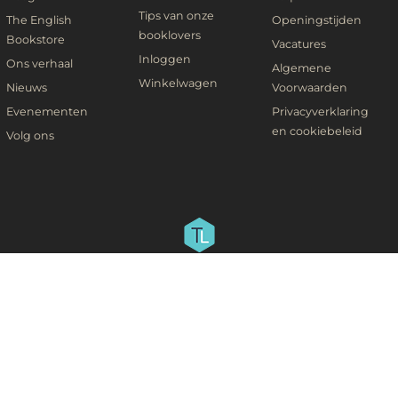
Tips van onze
The English
Openingstijden
booklovers
Bookstore
Vacatures
Inloggen
Ons verhaal
Algemene
Winkelwagen
Nieuws
Voorwaarden
Evenementen
Privacyverklaring
en cookiebeleid
Volg ons