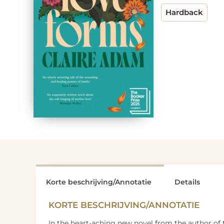
Hardback
Korte beschrijving/Annotatie
Details
KORTE BESCHRIJVING/ANNOTATIE
In the heart-aching new novel from the author of 