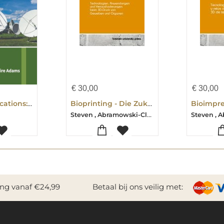
€
30,00
€
30,00
Telecommunications: An Engineering Perspective
Bioprinting - Die Zukunft der Transplantationsmedizin
Steven , Abramowski-Claire , Adams
ing vanaf €24,99
Betaal bij ons veilig met: