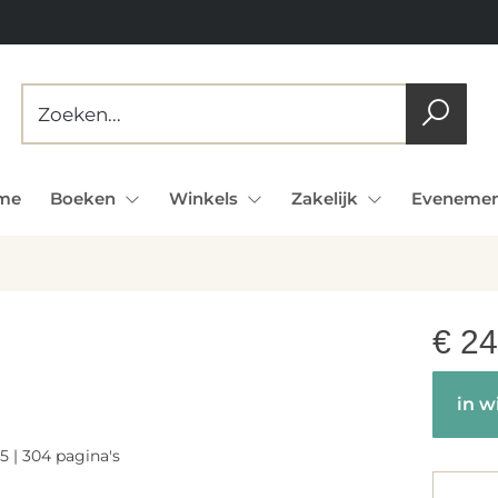
me
Boeken
Winkels
Zakelijk
Evenemen
€
24
in w
5 | 304 pagina's