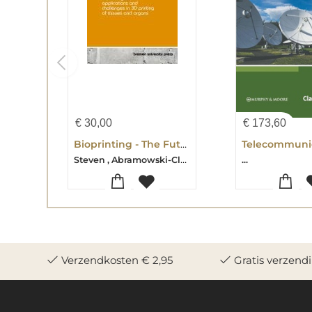
€
30,00
€
173,60
Bioprinting - The Future of Transplant Medicine
Steven , Abramowski-Claire , Adams
...
Verzendkosten € 2,95
Gratis verzend