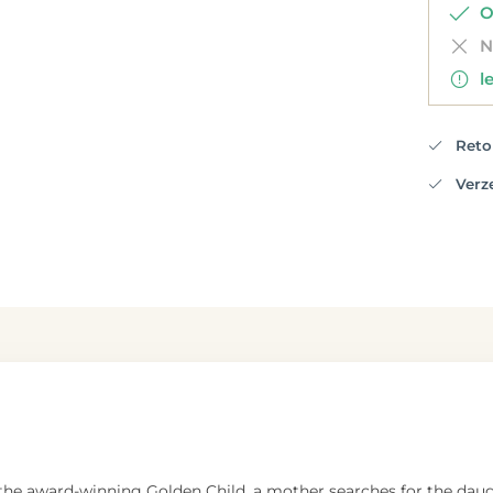
Op
Ni
le
Retou
Verzen
the award-winning Golden Child, a mother searches for the daugh