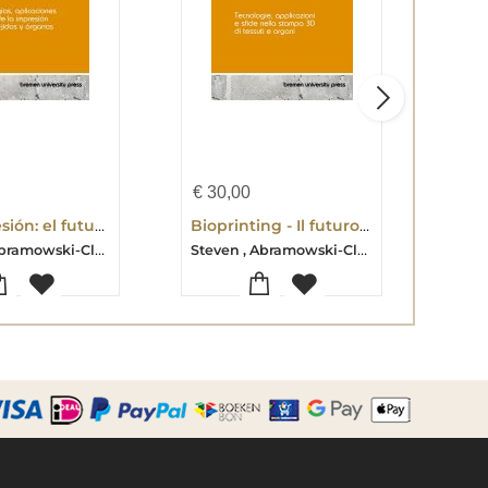
€
30,00
€
30
Bioimpresión: el futuro de la medicina de trasplantes
Bioprinting - Il futuro della medicina dei trapianti
Steven , Abramowski-Claire , Adams
Steven , Abramowski-Claire , Adams