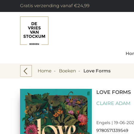
Gratis verzending vanaf €24,99
Ho
Home
-
Boeken
-
Love Forms
LOVE FORMS
CLAIRE ADAM
Engels | 19-06-202
9780571339549