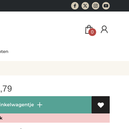
0
ten
,79
inkelwagentje
k