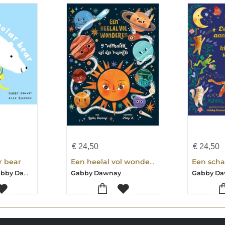
€
24,50
€
24,50
ar bear
Een heelal vol wonderen
Alex Barrow-Gabby Dawnay
Gabby Dawnay
Gabby D