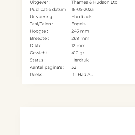
Uitgever :
Thames & Hudson Ltd
Publicatie datum :
18-05-2023
Uitvoering :
Hardback
Taal/Talen :
Engels
Hoogte :
245 mm
Breedte :
269 mm
Dikte :
12 mm
Gewicht :
410 gr
Status :
Herdruk
Aantal pagina's :
32
Reeks :
If I Had A…