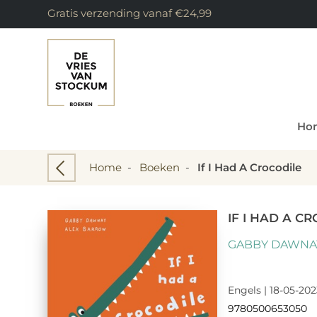
Gratis verzending vanaf €24,99
Ho
Home
-
Boeken
-
If I Had A Crocodile
IF I HAD A C
GABBY DAWNA
Engels | 18-05-202
9780500653050