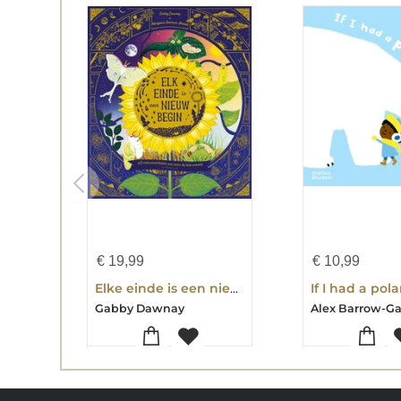
€
19,99
€
10,99
Elke einde is een nieuw begin
If I had a pol
Gabby Dawnay