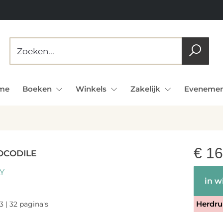
me
Boeken
Winkels
Zakelijk
Evenemen
€
16
ROCODILE
Y
in w
Herdru
3 | 32 pagina's