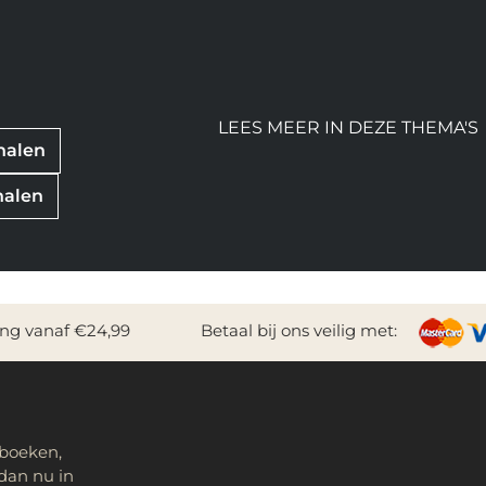
LEES MEER IN DEZE THEMA'S
rhalen
halen
ing vanaf €24,99
Betaal bij ons veilig met:
 boeken,
dan nu in