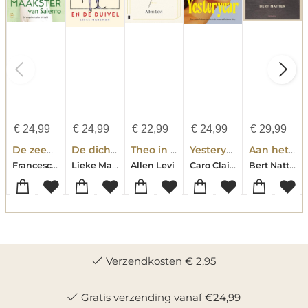
€
24,99
€
24,99
€
22,99
€
24,99
€
29,99
De zeepmaakster van Salento
De dichter en de duivel
Theo in Golden
Yesteryear
Aan het einde van de oorlog
Francesca Giannone
Lieke Marsman
Caro Claire Burke
Bert Natter
Allen Levi
Verzendkosten € 2,95
Gratis verzending vanaf €24,99