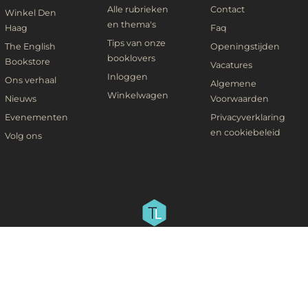
Alle rubrieken
Contact
Winkel Den
en thema's
Haag
Faq
Tips van onze
The English
Openingstijden
booklovers
Bookstore
Vacatures
Inloggen
Ons verhaal
Algemene
Winkelwagen
Nieuws
Voorwaarden
Evenementen
Privacyverklaring
en cookiebeleid
Volg ons