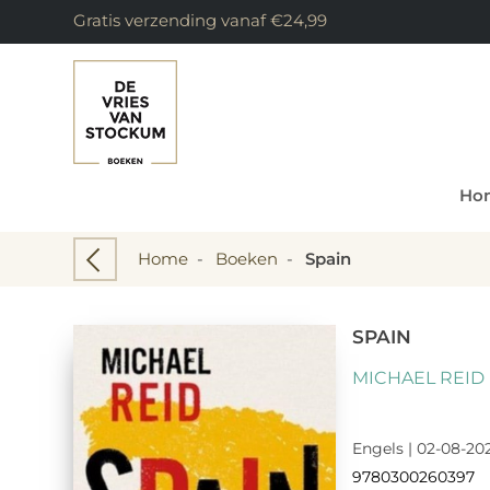
Gratis verzending vanaf €24,99
Ho
Home
-
Boeken
-
Spain
SPAIN
MICHAEL REID
Engels | 02-08-202
9780300260397