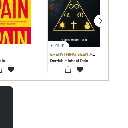
€
24,95
€
11
EVERYTHING SEEN AND UNSEEN
eid
Derrick Michael Reid
...