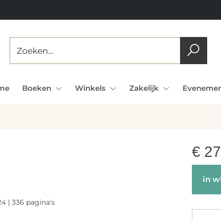
me
Boeken
Winkels
Zakelijk
Evenemen
€
27
in w
4 | 336 pagina's