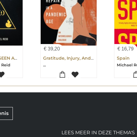
€
39,20
€
16,79
EVERYTHING SEEN AND UNSEEN
Gratitude, Injury, And Repair In A Pandemic Age
Spain
l Reid
...
Michael R
enis
LEES MEER IN DEZE THEMA'S