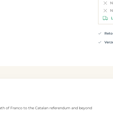
Ni
Ni
Le
Retou
Verzen
ath of Franco to the Catalan referendum and beyond