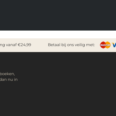
ing vanaf €24,99
Betaal bij ons veilig met:
 boeken,
dan nu in