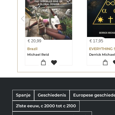
€
20,99
€
17,95
Brazil
Michael Reid
Derrick Michae
Spanje
Geschiedenis
Europese geschied
21ste eeuw, c 2000 tot c 2100